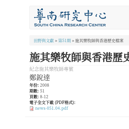
移
至
主
內
容
您
田野與文獻
»
第51期
»
施其樂牧師與香港歷史檔案
在
施其樂牧師與香港歷
這
裡
紀念施其樂牧師專號
鄭銳達
年份:
2008
期數:
51
頁數:
8-12
電子全文下載 (PDF格式):
news-051.04.pdf