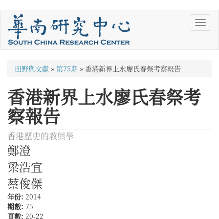
移
Toggl
至
navig
主
內
容
您
田野與文獻
»
第75期
»
香港新界上水廖氏春祭考察報告
在
香港新界上水廖氏春祭考
這
察報告
裡
香港歷史的教與學
鄭澄
梁浩宜
蔡俊傑
年份:
2014
期數:
75
頁數:
20-22