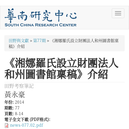
移
Toggl
至
navig
主
內
容
您
田野與文獻
»
第77期
»
《湘娜羅氏設立財團法人和州圖書館稟
在
稿》介紹
這
《湘娜羅氏設立財團法人
裡
和州圖書館稟稿》介紹
田野考察筆記
黃永豪
年份:
2014
期數:
77
頁數:
8-14
電子全文下載 (PDF格式):
news-077.02.pdf