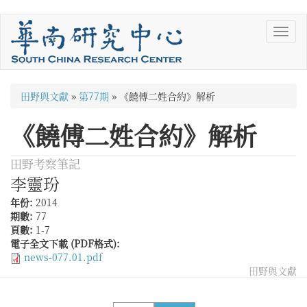
移
Toggl
至
navig
主
內
容
您
田野與文獻
»
第77期
»
《饒傅二姓合約》解析
在
《饒傅二姓合約》解析
這
裡
田野考察筆記
李靈玢
年份:
2014
期數:
77
頁數:
1-7
電子全文下載 (PDF格式):
news-077.01.pdf
田野與文獻