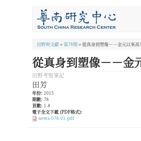
移
至
主
內
容
您
田野與文獻
»
第78期
»
從真身到塑像－－金元以來高
在
從真身到塑像－－金
這
裡
田野考察筆記
田芳
年份:
2015
期數:
78
頁數:
1-8
電子全文下載 (PDF格式):
news-078.01.pdf