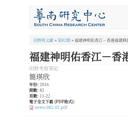
移
至
主
內
容
您
田野與文獻
»
第82期
»
福建神明佑香江－香港福建移
在
福建神明佑香江－香
這
裡
田野考察筆記
簡瑛欣
年份:
2016
期數:
82
頁數:
11-22
電子全文下載 (PDF格式):
news-082.02.pdf