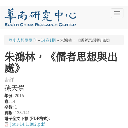
移
Toggl
至
navig
主
內
容
您
歷史人類學學刊
»
14卷1期
»
朱鴻林，《儒者思想與出處》
在
朱鴻林，《儒者思想與出
這
處》
裡
書評
孫天覺
年份:
2016
卷:
14
期數:
1
頁數:
138-141
電子全文下載 (PDF格式):
Jour-14.1.B02.pdf