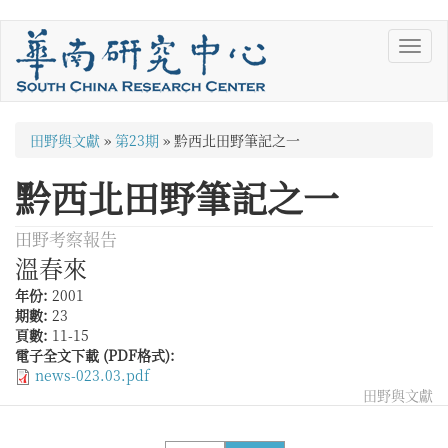
移
Toggl
至
navig
主
內
容
您
田野與文獻
»
第23期
»
黔西北田野筆記之一
在
黔西北田野筆記之一
這
裡
田野考察報告
溫春來
年份:
2001
期數:
23
頁數:
11-15
電子全文下載 (PDF格式):
news-023.03.pdf
田野與文獻