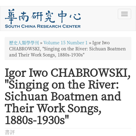
移
Toggl
至
navig
主
內
容
您
歷史人類學學刊
»
Volume 15 Number 1
»
Igor Iwo
在
CHABROWSKI, "Singing on the River: Sichuan Boatmen
and Their Work Songs, 1880s-1930s"
這
Igor Iwo CHABROWSKI,
裡
"Singing on the River:
Sichuan Boatmen and
Their Work Songs,
1880s-1930s"
書評