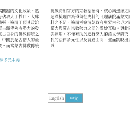
其關鍵的文化政策。然
體現在司法審判之中。
寺佔取人丁牲口、大肆
以補充過去漢文編纂史
擴張，進而干預其政治
係，重新檢視清朝政治
蒙古藏傳佛寺勢力的發
多語種原始檔案的梳理
蒙古自身的佛敎傳統之
史學硏究者重新檢視清
》中關於蒙古僧人的坐
中帶有偏見的大一統表
突。而當蒙古佛敎傳統
述。
律多元主義
English
中文