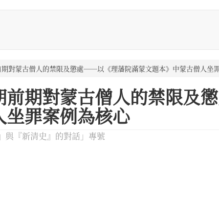
前期對蒙古僧人的禁限及懲處──以《理藩院滿蒙文題本》中蒙古僧人坐
朝前期對蒙古僧人的禁限及懲
人坐罪案例為核心
』與『新清史』的對話」專號