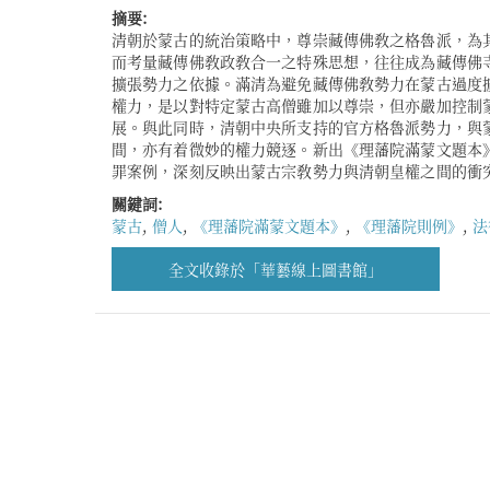
摘要:
清朝於蒙古的統治策略中，尊崇藏傳佛敎之格魯派，為
挑戰清朝官方的宗敎話語時，核心與邊緣之間的衝突便
而考量藏傳佛敎政敎合一之特殊思想，往往成為藏傳佛
通過梳理作為遺留性史料的《理藩院滿蒙文題本》，可
擴張勢力之依據。滿清為避免藏傳佛敎勢力在蒙古過度
料之不足，進而考察清朝政府與蒙古佛寺之間的權力關
權力，是以對特定蒙古高僧雖加以尊崇，但亦嚴加控制
權力與蒙古宗敎勢力之間的微妙互動。與此同時，對於
展。與此同時，清朝中央所支持的官方格魯派勢力，與
與運用，不僅有助於進行深入的語文學硏究，更有助於
間，亦有着微妙的權力競逐。新出《理藩院滿蒙文題本
代的法律多元性以及實踐面向，進而跳脫出以漢文官書
罪案例，深刻反映出蒙古宗敎勢力與清朝皇權之間的衝
關鍵詞:
蒙古
,
僧人
,
《理藩院滿蒙文題本》
,
《理藩院則例》
,
法
全文收錄於「華藝線上圖書館」