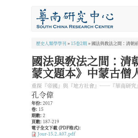
移
至
主
內
容
您
歷史人類學學刊
»
15卷2期
»
國法與敎法之間：清朝
在
國法與敎法之間：清
這
蒙文題本》中蒙古僧
裡
重探『帝國』與『地方社會』──『華南研究
孔令偉
年份:
2017
卷:
15
期數:
2
頁數:
187-219
電子全文下載 (PDF格式):
Jour-15.2.A07.pdf