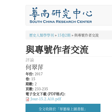
移
至
主
內
容
您
歷史人類學學刊
»
15卷2期
»
與專號作者交流
在
與專號作者交流
這
裡
評論
何翠萍
年份:
2017
卷:
15
期數:
2
頁數:
233-235
電子全文下載 (PDF格式):
Jour-15.2.A10.pdf
全文收錄於「華藝線上圖書館」