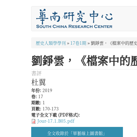
移
至
主
內
容
您
歷史人類學學刊
»
17卷1期
»
劉錚雲，《檔案中的歷
在
劉錚雲，《檔案中的
這
裡
書評
杜翼
年份:
2019
卷:
17
期數:
1
頁數:
170-173
電子全文下載 (PDF格式):
Jour-17.1.B05.pdf
全文收錄於「華藝線上圖書館」