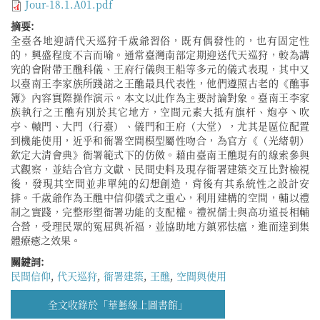
Jour-18.1.A01.pdf
摘要:
全臺各地迎請代天巡狩千歲爺習俗，既有偶發性的，也有固定性
的，興盛程度不言而喻。通常臺灣南部定期迎送代天巡狩，較為講
究的會附帶王醮科儀、王府行儀與王船等多元的儀式表現，其中又
以臺南王李家族所踐諾之王醮最具代表性，他們遵照古老的《醮事
簿》內容實際操作演示。本文以此作為主要討論對象。臺南王李家
族執行之王醮有別於其它地方，空間元素大抵有旗杆、炮亭丶吹
亭、轅門、大門（行臺）、儀門和王府（大堂），尤其是區位配置
到機能使用，近乎和衙署空間模型屬性吻合，為官方《（光緒朝）
欽定大清會典》衙署範式下的仿傚。藉由臺南王醮現有的線索參與
式觀察，並結合官方文獻、民間史料及現存衙署建築交互比對檢視
後，發現其空間並非單純的幻想創造，背後有其系統性之設計安
排。千歲爺作為王醮中信仰儀式之重心，利用建構的空間，輔以禮
制之實踐，完整形塑衙署功能的支配權。禮祝儒士與高功道長相輔
合營，受理民眾的冤屈與祈福，並協助地方鎮邪怯瘟，進而達到集
體療癒之效果。
關鍵詞:
民間信仰
,
代天巡狩
,
衙署建築
,
王醮
,
空間與使用
全文收錄於「華藝線上圖書館」