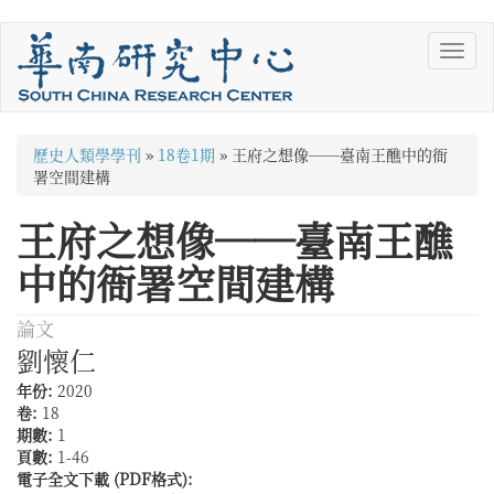
移
Toggl
至
navig
主
內
容
您
歷史人類學學刊
»
18卷1期
»
王府之想像──臺南王醮中的衙
在
署空間建構
這
王府之想像──臺南王醮
裡
中的衙署空間建構
論文
劉懷仁
年份:
2020
卷:
18
期數:
1
頁數:
1-46
電子全文下載 (PDF格式):