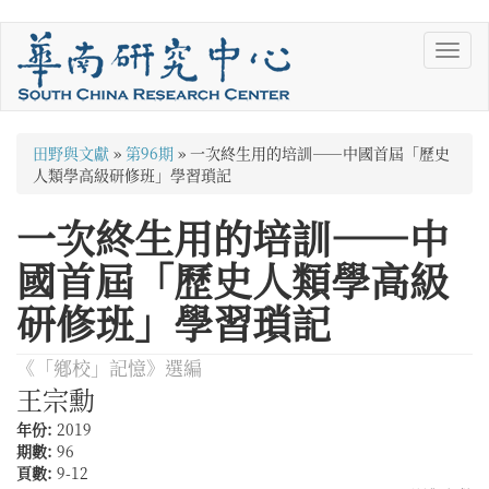
移
Toggl
至
navig
主
內
容
您
田野與文獻
»
第96期
»
一次終生用的培訓——中國首屆「歷史
在
人類學高級研修班」學習瑣記
這
一次終生用的培訓——中
裡
國首屆「歷史人類學高級
研修班」學習瑣記
《「鄕校」記憶》選編
王宗勳
年份:
2019
期數:
96
頁數:
9-12