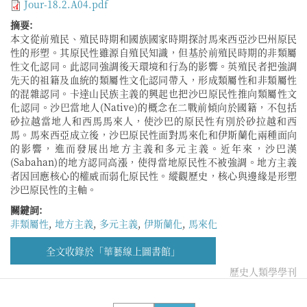
Jour-18.2.A04.pdf
摘要:
本文從前殖民、殖民時期和國族國家時期探討馬來西亞沙巴州原民
性的形塑。其原民性雖源自殖民知識，但基於前殖民時期的非類屬
性文化認同。此認同強調後天環境和行為的影響。英殖民者把強調
先天的祖籍及血統的類屬性文化認同帶入，形成類屬性和非類屬性
的混雜認同。卡達山民族主義的興起也把沙巴原民性推向類屬性文
化認同。沙巴當地人(Native)的概念在二戰前傾向於國籍，不包括
砂拉越當地人和西馬馬來人，使沙巴的原民性有別於砂拉越和西
馬。馬來西亞成立後，沙巴原民性面對馬來化和伊斯蘭化兩種面向
的影響，進而發展出地方主義和多元主義。近年來，沙巴漢
(Sabahan)的地方認同高漲，使得當地原民性不被強調。地方主義
者因回應核心的權威而弱化原民性。縱觀歷史，核心與邊緣是形塑
沙巴原民性的主軸。
關鍵詞:
非類屬性
,
地方主義
,
多元主義
,
伊斯蘭化
,
馬來化
全文收錄於「華藝線上圖書館」
歷史人類學學刊