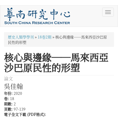
移
Toggl
至
navig
主
內
容
您
歷史人類學學刊
»
18卷2期
»
核心與邊緣──馬來西亞沙巴原
在
民性的形塑
這
核心與邊緣──馬來西亞
裡
沙巴原民性的形塑
論文
吳佳翰
年份:
2020
卷:
18
期數:
2
頁數:
97-139
電子全文下載 (PDF格式):