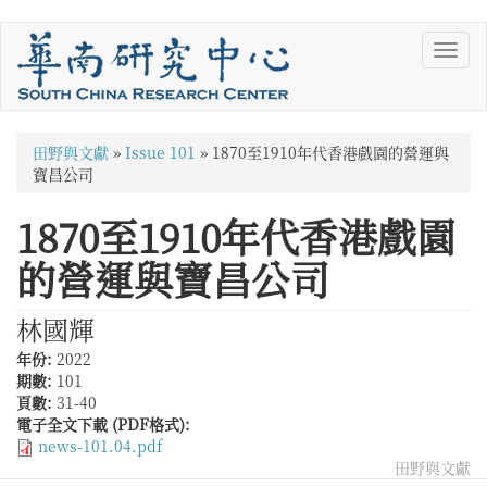
移
Toggl
至
navig
主
內
容
您
田野與文獻
»
Issue 101
»
1870至1910年代香港戲園的營運與
在
寶昌公司
這
1870至1910年代香港戲園
裡
的營運與寶昌公司
林國輝
年份:
2022
期數:
101
頁數:
31-40
電子全文下載 (PDF格式):
news-101.04.pdf
田野與文獻