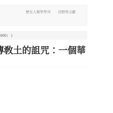
歷史人類學學刊
田野與文獻
000） 》
譯，《傳敎土的詛咒：一個華