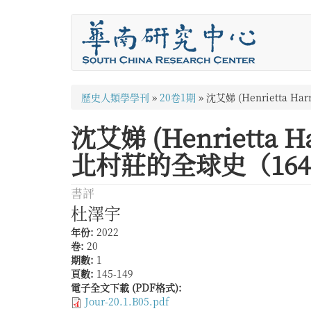
移
至
主
內
容
您
歷史人類學學刊
»
20卷1期
»
沈艾娣 (Henrietta
在
沈艾娣 (Henriett
這
北村莊的全球史（1640
裡
書評
杜澤宇
年份:
2022
卷:
20
期數:
1
頁數:
145-149
電子全文下載 (PDF格式):
Jour-20.1.B05.pdf