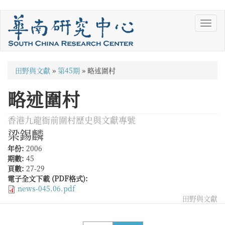
移
Toggl
至
navig
主
內
容
您
田野與文獻
»
第45期
»
略述圍村
在
略述圍村
這
裡
香港九龍衙前圍村歷史與文獻專號
梁錫麟
年份:
2006
期數:
45
頁數:
27-29
電子全文下載 (PDF格式):
news-045.06.pdf
田野與文獻