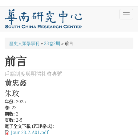
移
Toggl
至
navig
主
內
容
您
歷史人類學學刊
»
23卷2期
»
前言
在
前言
這
裡
戶籍制度與明清社會專號
黄忠鑫
朱玫
年份:
2025
卷:
23
期數:
2
頁數:
2-5
電子全文下載 (PDF格式):
Jour-23.2.A01.pdf