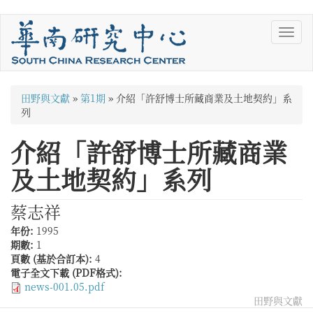
移
Toggl
至
navig
主
內
容
您
田野與文獻
»
第1期
»
介紹「許舒博士所藏商業及土地契約」系
在
列
這
介紹「許舒博士所藏商業
裡
及土地契約」系列
蔡志祥
年份:
1995
期數:
1
頁數 (基於合訂本):
4
電子全文下載 (PDF格式):
news-001.05.pdf
田野與文獻