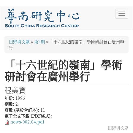
移
Toggl
至
navig
主
內
容
您
田野與文獻
»
第2期
»
「十六世紀的嶺南」學術研討會在廣州舉
在
行
這
「十六世紀的嶺南」學術
裡
研討會在廣州舉行
程美寶
年份:
1996
期數:
2
頁數 (基於合訂本):
11
電子全文下載 (PDF格式):
news-002.04.pdf
田野與文獻