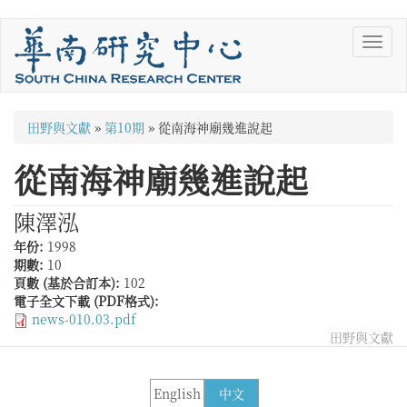
移
Toggl
至
navig
主
內
容
您
田野與文獻
»
第10期
»
從南海神廟幾進說起
在
從南海神廟幾進說起
這
裡
陳澤泓
年份:
1998
期數:
10
頁數 (基於合訂本):
102
電子全文下載 (PDF格式):
news-010.03.pdf
田野與文獻
English
中文