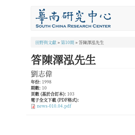
移
至
主
內
容
您
田野與文獻
»
第10期
»
答陳澤泓先生
在
答陳澤泓先生
這
裡
劉志偉
年份:
1998
期數:
10
頁數 (基於合訂本):
103
電子全文下載 (PDF格式):
news-010.04.pdf