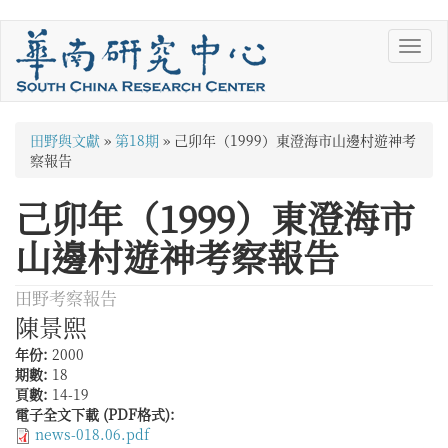
移
Toggl
至
navig
主
內
容
您
田野與文獻
»
第18期
»
己卯年（1999）東澄海市山邊村遊神考
在
察報告
這
己卯年（1999）東澄海市
裡
山邊村遊神考察報告
田野考察報告
陳景熙
年份:
2000
期數:
18
頁數:
14-19
電子全文下載 (PDF格式):
news-018.06.pdf