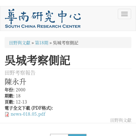
移
Toggl
至
navig
主
內
容
您
田野與文獻
»
第18期
»
吳城考察側記
在
吳城考察側記
這
裡
田野考察報告
陳永升
年份:
2000
期數:
18
頁數:
12-13
電子全文下載 (PDF格式):
news-018.05.pdf
田野與文獻