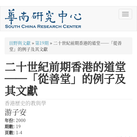
移
Toggl
至
navig
主
內
容
您
田野與文獻
»
第19期
»
二十世紀前期香港的道堂──「從善
在
堂」的例子及其文獻
這
二十世紀前期香港的道堂
裡
──「從善堂」的例子及
其文獻
香港歷史的教與學
游子安
年份:
2000
期數:
19
頁數:
1-4