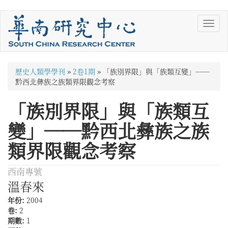
移
Toggl
至
navig
主
內
容
您
歷史人類學學刊
»
2卷1期
»
「族別界限」與「族類互變」──
在
黔西北彝族之族類界限觀念考察
這
「族別界限」與「族類互
裡
變」──黔西北彝族之族
類界限觀念考察
西南專號
溫春來
年份:
2004
卷:
2
期數:
1