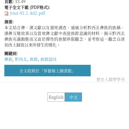
頁數:
33-49
電子全文下載 (PDF格式):
Jour-02.1.A02.pdf
摘要:
本文結合彝、漢文獻以及實地調查，通過分析黔西北彝族的族稱、
漢彝互變故事以及當地彝文獻中表達族群意識的材料，揭示黔西北
彝族充滿動態而又富於彈性的族類界限觀念，並考察這一觀念自清
初改土歸流以來所發生的變化。
關鍵詞:
彝族
,
黔西北
,
族群
,
族群認同
全文收錄於「華藝線上圖書館」
歷史人類學學刊
English
中文