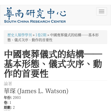
移
Toggl
至
navig
主
內
容
您
歷史人類學學刊
»
1卷2期
»
中國喪葬儀式的結構──基本形
在
態、儀式次序、動作的首要性
這
中國喪葬儀式的結構──
裡
基本形態、儀式次序、動
作的首要性
論著
華琛 (James L. Watson)
年份:
2003
卷:
1
期數:
2