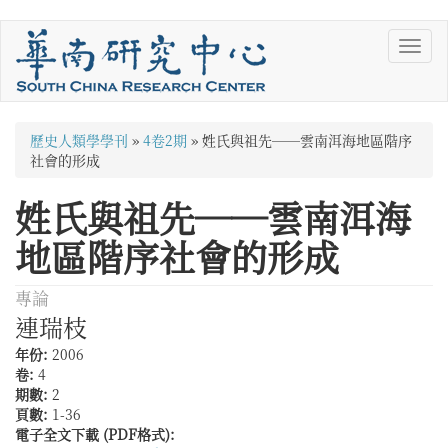
移
Toggl
至
navig
主
內
容
您
歷史人類學學刊
»
4卷2期
»
姓氏與祖先──雲南洱海地區階序
在
社會的形成
這
姓氏與祖先──雲南洱海
裡
地區階序社會的形成
專論
連瑞枝
年份:
2006
卷:
4
期數:
2
頁數:
1-36
電子全文下載 (PDF格式):