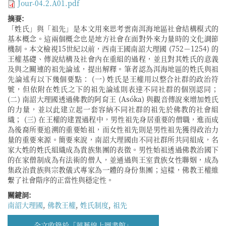
Jour-04.2.A01.pdf
摘要:
「姓氏」與「祖先」是本文用來思考雲南洱海地區社會結構模式的
基本概念。這兩個概念也是地方社會在面對外來力量時的文化調節
機制。本文檢視15世紀以前，西南王國南詔大理國 (752－1254) 的
王權基礎、傳說結構及社會內在重組的過程，並且對其姓氏的意義
及與之關連的祖先論述，提出解釋。筆者認為洱海地區的姓氏與祖
先論述有以下幾個要點： (一) 姓氏是王權用以整合社群的政治符
號，但依附在姓氏之下的祖先論述則表達不同社群的個別認同；
(二) 南詔大理國透過佛教的阿育王 (Asóka) 與觀音傳說來增加姓氏
的力量，並以此建立起一套容納不同社群的祖先於佛教的社會組
織； (三) 在王權的建置過程中，男性祖先身居重要的僧職，進而成
為後裔所要追溯的重要始祖，而女性祖先則是男性祖先獲得政治力
量的重要來源。簡要來說，南詔大理國由不同社群所共同組成，名
家大姓的姓氏組織成為貴族集團的表徵。男性始祖透過佛教治國下
的在家僧制成為有法術的僧人，並通過與王室貴族女性聯姻，成為
集政治貴族與宗教儀式專家為一體的身份集團；這樣，佛教王權維
繫了社會階序的正當性與穩定性。
關鍵詞:
南詔大理國
,
佛教王權
,
姓氏制度
,
祖先
全文收錄於「華藝線上圖書館」