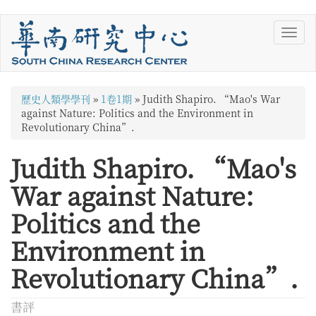
移
Toggl
至
navig
主
內
容
您
歷史人類學學刊
»
1卷1期
»
Judith Shapiro. “Mao's War
在
against Nature: Politics and the Environment in
Revolutionary China”.
這
Judith Shapiro. “Mao's
裡
War against Nature:
Politics and the
Environment in
Revolutionary China”.
書評