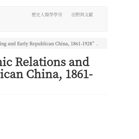
歷史人類學學刊
田野與文獻
Qing and Early Republican China, 1861-1928”.
ic Relations and
ican China, 1861-