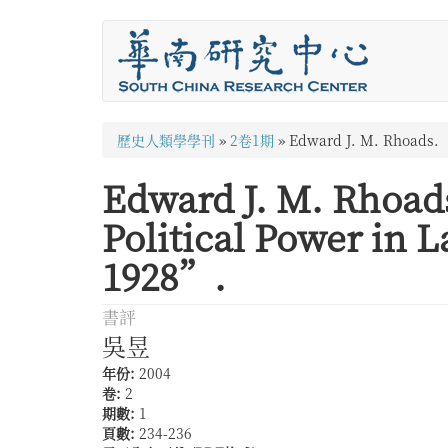
移
至
主
內
容
您
歷史人類學學刊
»
2卷1期
»
Edward J. M. Rhoads. 
在
Edward J. M. Rhoad
這
Political Power in 
裡
1928”.
書評
吳昱
年份:
2004
卷:
2
期數:
1
頁數:
234-236