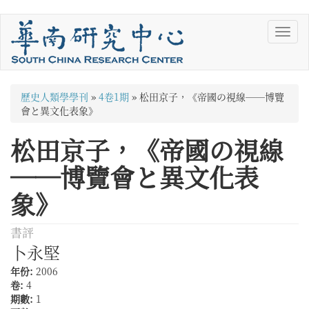
移
Toggl
至
navig
主
內
容
您
歷史人類學學刊
»
4卷1期
»
松田京子，《帝國の視線──博覽
在
會と異文化表象》
這
松田京子，《帝國の視線
裡
──博覽會と異文化表
象》
書評
卜永堅
年份:
2006
卷:
4
期數:
1