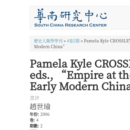
移
至
主
內
容
您
歷史人類學學刊
»
4卷2期
»
Pamela Kyle CROSSLEY,
在
Modern China”
這
Pamela Kyle CROSSL
裡
eds., “Empire at th
Early Modern Chi
書評
趙世瑜
年份:
2006
卷:
4
期數:
2