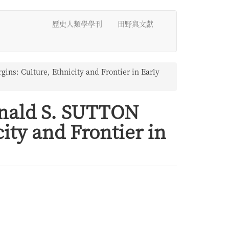
歷史人類學學刊
田野與文獻
ns: Culture, Ethnicity and Frontier in Early
onald S. SUTTON
ity and Frontier in