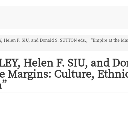
 Helen F. SIU, and Donald S. SUTTON eds., “Empire at the Margi
EY, Helen F. SIU, and D
e Margins: Culture, Ethnic
na”