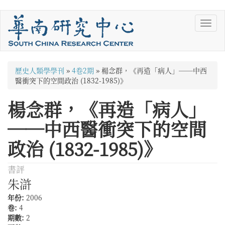
移
Toggl
至
navig
主
內
容
您
歷史人類學學刊
»
4卷2期
»
楊念群，《再造「病人」──中西
在
醫衝突下的空間政治 (1832-1985)》
這
楊念群，《再造「病人」
裡
──中西醫衝突下的空間
政治 (1832-1985)》
書評
朱滸
年份:
2006
卷:
4
期數:
2