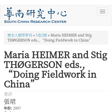
移
Toggl
至
navig
主
內
容
您
歷史人類學學刊
»
5卷2期
»
Maria HEIMER and Stig
在
THØGERSON eds., “Doing Fieldwork in China”
這
Maria HEIMER and Stig
裡
THØGERSON eds.,
“Doing Fieldwork in
China”
書評
張珺
年份:
2007