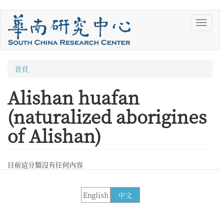
移
Toggl
至
navig
主
內
容
您
首頁
在
Alishan huafan
這
(naturalized aborigines
裡
of Alishan)
目前這分類沒有任何內容
English
中文