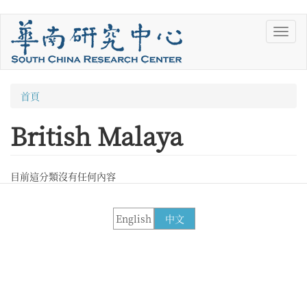
移
Toggl
至
navig
主
內
容
您
首頁
在
British Malaya
這
裡
目前這分類沒有任何內容
English
中文