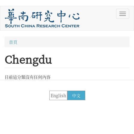
移
Toggl
至
navig
主
內
容
您
首頁
在
Chengdu
這
裡
目前這分類沒有任何內容
English
中文