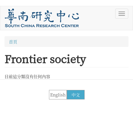
移
Toggl
至
navig
主
內
容
您
首頁
在
Frontier society
這
裡
目前這分類沒有任何內容
English
中文