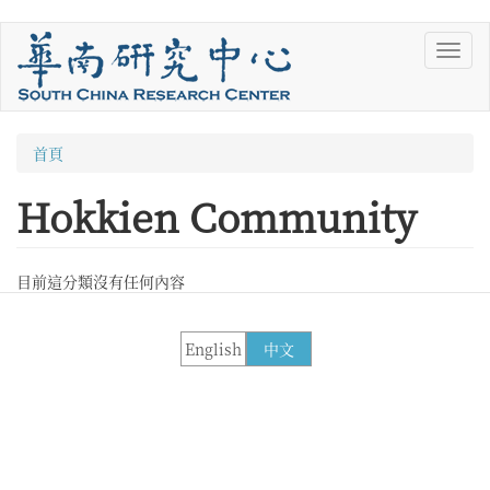
移
Toggl
至
navig
主
內
容
您
首頁
在
Hokkien Community
這
裡
目前這分類沒有任何內容
English
中文