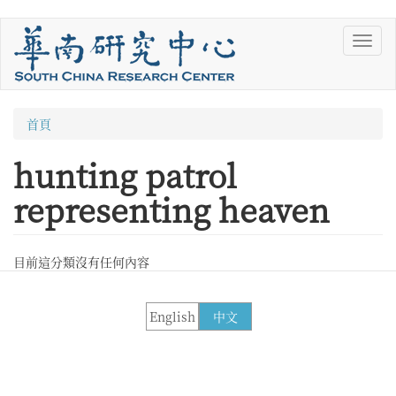
移
Toggl
至
navig
主
內
容
您
首頁
在
hunting patrol
這
representing heaven
裡
目前這分類沒有任何內容
English
中文