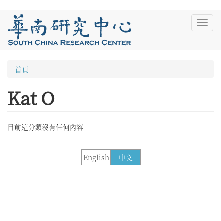
移
Toggl
至
navig
主
內
容
您
首頁
在
Kat O
這
裡
目前這分類沒有任何內容
English
中文