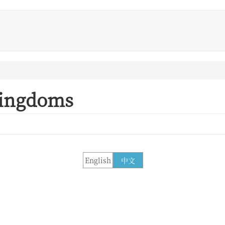
kingdoms
English
中文