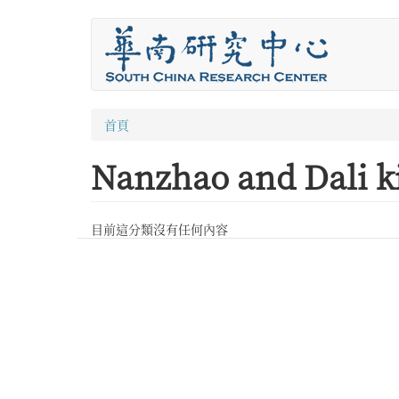
移
至
主
內
容
您
首頁
在
Nanzhao and Dali 
這
裡
目前這分類沒有任何內容