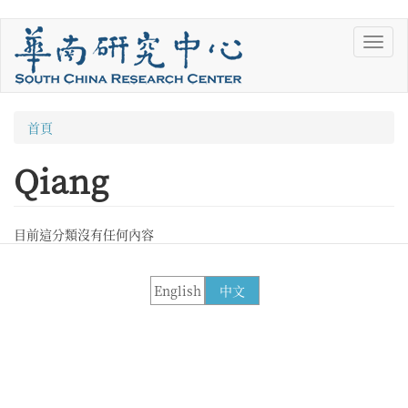
移
Toggl
至
navig
主
內
容
您
首頁
在
Qiang
這
裡
目前這分類沒有任何內容
English
中文