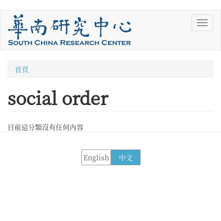
移
Toggl
至
navig
主
內
容
您
首頁
在
social order
這
裡
目前這分類沒有任何內容
English
中文