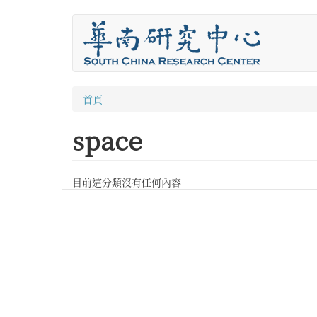
移
至
主
內
容
您
首頁
在
space
這
裡
目前這分類沒有任何內容