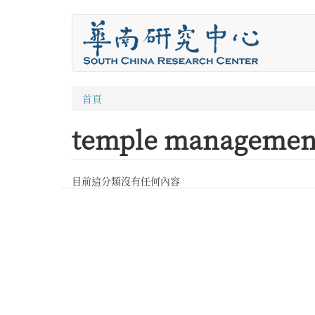
移
至
主
內
容
您
首頁
在
temple managemen
這
裡
目前這分類沒有任何內容