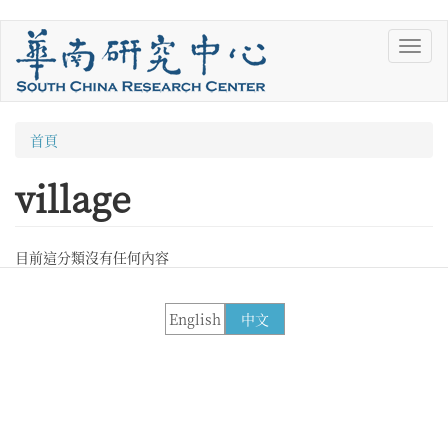
移
Toggl
至
navig
主
內
容
您
首頁
在
village
這
裡
目前這分類沒有任何內容
English
中文