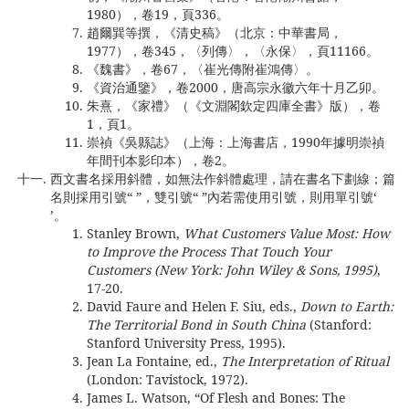
1980），卷19，頁336。
趙爾巽等撰，《清史稿》（北京：中華書局，
1977），卷345，〈列傳〉，〈永保〉，頁11166。
《魏書》，卷67，〈崔光傳附崔鴻傳〉。
《資治通鑒》，卷2000，唐高宗永徽六年十月乙卯。
朱熹，《家禮》（《文淵閣欽定四庫全書》版），卷
1，頁1。
崇禎《吳縣誌》（上海：上海書店，1990年據明崇禎
年間刊本影印本），卷2。
西文書名採用斜體，如無法作斜體處理，請在書名下劃線；篇
名則採用引號“ ”，雙引號“ ”內若需使用引號，則用單引號‘
’。
Stanley Brown,
What Customers Value Most: How
to Improve the Process That Touch Your
Customers (New York: John Wiley & Sons, 1995)
,
17-20.
David Faure and Helen F. Siu, eds.,
Down to Earth:
The Territorial Bond in South China
(Stanford:
Stanford University Press, 1995).
Jean La Fontaine, ed.,
The Interpretation of Ritual
(London: Tavistock, 1972).
James L. Watson, “Of Flesh and Bones: The