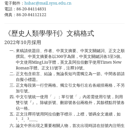
電子郵件：
hshac@mail.sysu.edu.cn
電話：86-20-84114831
傳真：86-20-84112122
《歷史人類學學刊》文稿格式
2022年10月採用
來稿請依題目、作者、中英文摘要、中英文關鍵詞、正文之順
撰寫。中英文摘要各以300字為限，中英文關鍵詞各3至5個。
中文使用MingLiu字體，英文及阿拉伯數字使用Times New
Roman字體。正文11號字，注釋10號。
正文包含前言、結論，無論長短均需獨立為一節。中間各節請
自擬小標題。
正文每段第一行空兩格。獨立引文每行左右各縮排兩格，不另
加引號。
中文引號統一使用「 」；單引號「 」內若需使用引號，則用
雙引號『』。除破折號、刪節號各佔兩格外，其餘標點符號各
佔一格。
正文注釋符號用阿拉伯數字標示，上標，號碼全文連續，如
1
2
3
、
、
……。
論文中所出現之重要相關人物，首次出現時請在括號內注明生