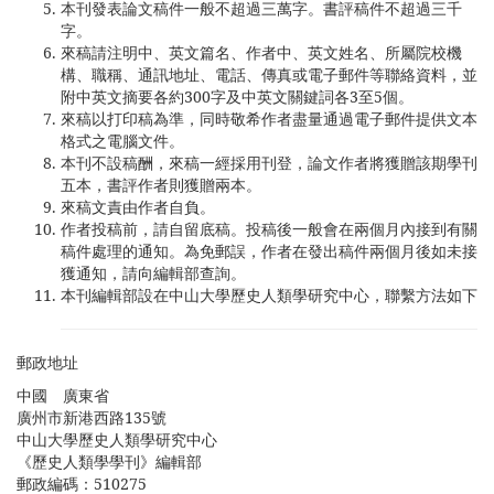
本刊發表論文稿件一般不超過三萬字。書評稿件不超過三千
字。
來稿請注明中、英文篇名、作者中、英文姓名、所屬院校機
構、職稱、通訊地址、電話、傳真或電子郵件等聯絡資料，並
附中英文摘要各約300字及中英文關鍵詞各3至5個。
來稿以打印稿為準，同時敬希作者盡量通過電子郵件提供文本
格式之電腦文件。
本刊不設稿酬，來稿一經採用刊登，論文作者將獲贈該期學刊
五本，書評作者則獲贈兩本。
來稿文責由作者自負。
作者投稿前，請自留底稿。投稿後一般會在兩個月內接到有關
稿件處理的通知。為免郵誤，作者在發出稿件兩個月後如未接
獲通知，請向編輯部查詢。
本刊編輯部設在中山大學歷史人類學研究中心，聯繫方法如下
郵政地址
中國 廣東省
廣州市新港西路135號
中山大學歷史人類學研究中心
《歷史人類學學刊》編輯部
郵政編碼：510275