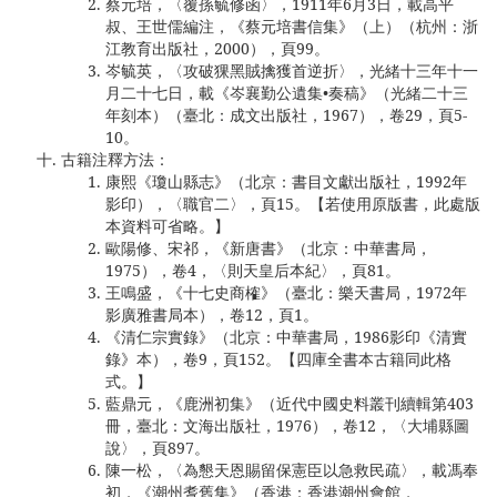
蔡元培，〈覆孫毓修函〉，1911年6月3日，載高平
叔、王世儒編注，《蔡元培書信集》（上）（杭州：浙
江教育出版社，2000），頁99。
岑毓英，〈攻破猓黑賊擒獲首逆折〉，光緒十三年十一
月二十七日，載《岑襄勤公遺集•奏稿》（光緒二十三
年刻本）（臺北：成文出版社，1967），卷29，頁5-
10。
古籍注釋方法：
康熙《瓊山縣志》（北京：書目文獻出版社，1992年
影印），〈職官二〉，頁15。【若使用原版書，此處版
本資料可省略。】
歐陽修、宋祁，《新唐書》（北京：中華書局，
1975），卷4，〈則天皇后本紀〉，頁81。
王鳴盛，《十七史商榷》（臺北：樂天書局，1972年
影廣雅書局本），卷12，頁1。
《清仁宗實錄》（北京：中華書局，1986影印《清實
錄》本），卷9，頁152。【四庫全書本古籍同此格
式。】
藍鼎元，《鹿洲初集》（近代中國史料叢刊續輯第403
冊，臺北：文海出版社，1976），卷12，〈大埔縣圖
說〉，頁897。
陳一松，〈為懇天恩賜留保憲臣以急救民疏〉，載馮奉
初，《潮州耆舊集》（香港：香港潮州會館，