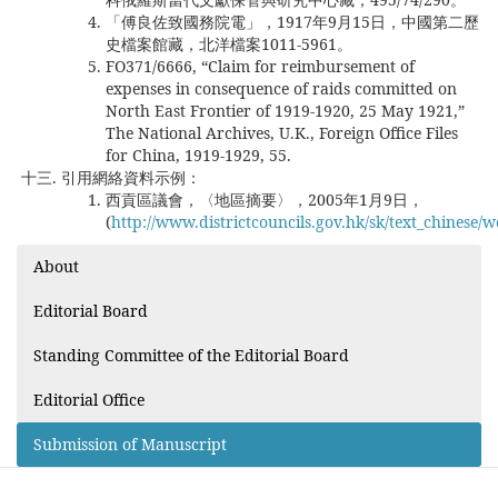
「傅良佐致國務院電」，1917年9月15日，中國第二歷
史檔案館藏，北洋檔案1011-5961。
FO371/6666, “Claim for reimbursement of
expenses in consequence of raids committed on
North East Frontier of 1919-1920, 25 May 1921,”
The National Archives, U.K., Foreign Office Files
for China, 1919-1929, 55.
引用網絡資料示例：
西貢區議會，〈地區摘要〉，2005年1月9日，
(
http://www.districtcouncils.gov.hk/sk/text_chinese/
About
Editorial Board
Standing Committee of the Editorial Board
Editorial Office
Submission of Manuscript