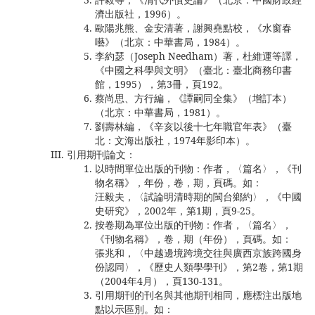
濟出版社，1996）。
歐陽兆熊、金安清著，謝興堯點校，《水窗春
囈》（北京：中華書局，1984）。
李約瑟（Joseph Needham）著，杜維運等譯，
《中國之科學與文明》（臺北：臺北商務印書
館，1995），第3冊，頁192。
蔡尚思、方行編，《譚嗣同全集》（增訂本）
（北京：中華書局，1981）。
劉壽林編，《辛亥以後十七年職官年表》（臺
北：文海出版社，1974年影印本）。
引用期刊論文：
以時間單位出版的刊物：作者，〈篇名〉，《刊
物名稱》，年份，卷，期，頁碼。如：
汪毅夫，〈試論明清時期的閩台鄉約〉，《中國
史研究》，2002年，第1期，頁9-25。
按卷期為單位出版的刊物：作者，〈篇名〉，
《刊物名稱》，卷，期（年份），頁碼。如：
張兆和，〈中越邊境跨境交往與廣西京族跨國身
份認同〉，《歷史人類學學刊》，第2卷，第1期
（2004年4月），頁130-131。
引用期刊的刊名與其他期刊相同，應標注出版地
點以示區別。如：