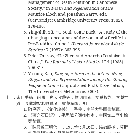
Management of Death Pollution in Cantonese
Society,” in
Death and Regeneration of Life
,
Maurice Bloch and Jonathan Parry, eds.
(Cambridge: Cambridge University Press, 1982),
178-180.
Ying-shih Yü, “‘O Soul, Come Back!’ A Study of the
Changing Conceptions of the Soul and Afterlife in
Pre-Buddhist China,”
Harvard Journal of Asiatic
Studies
47 (1987): 363-395.
Peter Zarrow, “He Zhen and Anarcho-Feminism in
China,”
The Journal of Asian Studies
47:4 (1988):
796-813.
Ya-ning Kao,
Singing a Hero in the Ritual: Nong
Zhigao and His Representation among the Zhuang
People in China
(Unpublished Ph.D. Dissertation,
The University of Melbourne, 2009).
未刊手稿、函電、私人收藏等，標明作者、文獻標題、文獻性
質、收藏地點和收藏者、收藏編號。如：
陳序經，《文化論叢》，手稿，南開大學圖書館藏。
《蔣介石日記》，毛思誠分類摘抄本，中國第二歷史檔
案館藏。
「陳雲致王明信」，1937年5月16日，縮微膠捲，莫斯
科俄羅斯當代文獻保管與研究中心藏，495/74/290。