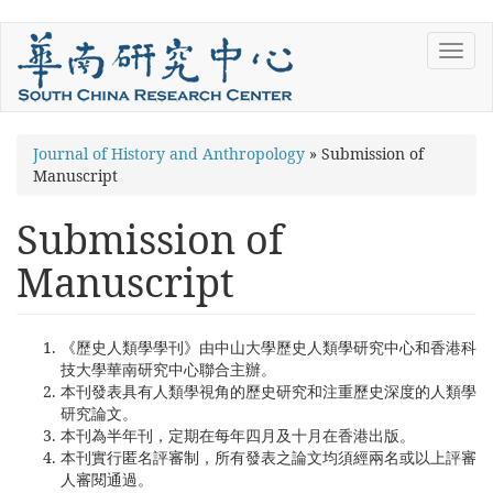
Skip
Toggl
to
navig
main
content
You
Journal of History and Anthropology
»
Submission of
Manuscript
are
here
Submission of
Manuscript
《歷史人類學學刊》由中山大學歷史人類學研究中心和香港科
技大學華南研究中心聯合主辦。
本刊發表具有人類學視角的歷史研究和注重歷史深度的人類學
研究論文。
本刊為半年刊，定期在每年四月及十月在香港出版。
本刊實行匿名評審制，所有發表之論文均須經兩名或以上評審
人審閱通過。