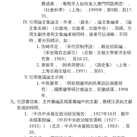
費成康，〈葡萄牙人如何進入澳門問題辨證〉，
《社會科學》（上海），1999年，第9期，頁17-
35。
引用論文集論文：作者，〈篇名〉，論文集編者，《論
文集名稱》（出版地：出版者，出版年份），頁碼。引
用文獻作者和文集編者相同時，後者可以省略；不同
時，要分別標示。如：
宮崎市定，〈宋代宮制序說〉，載佐伯富編，
《宋史職官志索引》（京都：京都大學東洋史研
究會，1963），頁16-22。
唐振常，〈師承與變法〉，《識史集》（上海：
上海古籍出版社，1997），頁65。
引用會議論文示例：
中島樂章，〈明前期徽州的民事訴訟個案研
究〉，國際徽學研討會論文，安徽績溪，1998
年。
引證書信集、文件彙編及檔案彙編中的文獻，應標注原始文獻
形成的時間。
〈中共中央最近政治狀況報告〉，1927年10月，載中
央檔案館編，《中共中央政治報告選輯（1927－
1933）》（北京：中共中央黨校出版社，1983），頁
20。