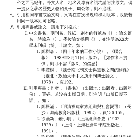
卒之西元紀年。外文人名、地名及專有名詞均請附注原文。偶
一提及之著名歷史人物如孔子、周公等，則不必述。
引用相同專書或論文時，只需在首次出現時標明版本，以後若
用同一版本則可省略。
引用專書或論文，請用下列格式：
中文書名、期刊名、報紙、劇本的符號為《》；論文篇
名、詩篇為〈〉。學位論文採用《》，並注明為XX大
學未刊碩（博）士論文。如：
鄭樹森，〈四十年來的工作小說〉，《聯合
報》，1989年8月11日，版27。【如作者不提
供，則可不需「版X」的信息】
李豐楙，《魏晉南北朝文士與道教之間的關係》
（臺北：政治大學中文所未刊博士論文，
1978），頁192。
引用專書：作者，《書名》（出版地：出版者，出版年
份），頁碼。若沒有出版日期，則注明「出版日期不
詳」。如：
鄭振滿，《明清福建家族組織與社會變遷》（長
沙：湖南教育出版社，1992），頁156-159。
徐鼎新、錢小明，《上海總商會史（1902－
1929）》（上海：上海社會科學院出版社，
1991）。
許毅等，《清代外債史論》（北京：中國財政經