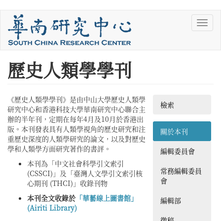
移
Toggl
至
navig
主
內
容
您
歷史人類學學刊
在
這
《歷史人類學學刊》是由中山大學歷史人類學
檢索
研究中心和香港科技大學華南研究中心聯合主
裡
辦的半年刊，定期在每年4月及10月於香港出
版。本刊發表具有人類學視角的歷史研究和注
關於本刊
重歷史深度的人類學研究的論文，以及對歷史
學和人類學方面研究著作的書評。
編輯委員會
本刊為「中文社會科學引文索引
常務編輯委員
(CSSCI)」及「臺灣人文學引文索引核
會
心期刊 (THCI)」收錄刊物
本刊全文收錄於
「華藝線上圖書館」
編輯部
(Airiti Library)
徵稿